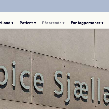
lland ▾
Patient ▾
Pårørende ▾
For fagpersoner ▾