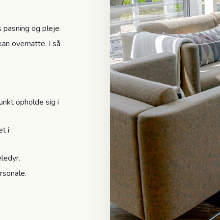
 pasning og pleje.
an overnatte. I så
nkt opholde sig i
t i
æledyr.
rsonale.